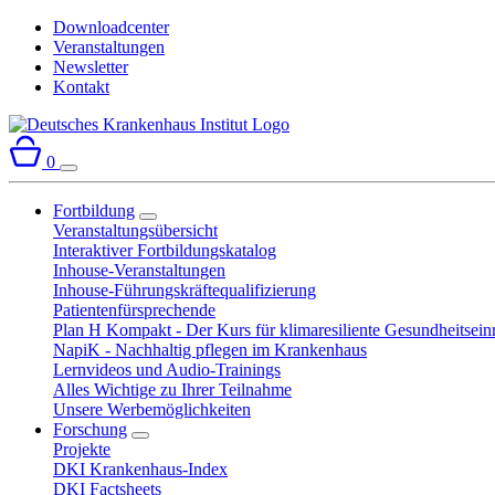
Downloadcenter
Veranstaltungen
Newsletter
Kontakt
0
Fortbildung
Veranstaltungsübersicht
Interaktiver Fortbildungskatalog
Inhouse-Veranstaltungen
Inhouse-Führungskräftequalifizierung
Patientenfürsprechende
Plan H Kompakt - Der Kurs für klimaresiliente Gesundheitsein
NapiK - Nachhaltig pflegen im Krankenhaus
Lernvideos und Audio-Trainings
Alles Wichtige zu Ihrer Teilnahme
Unsere Werbemöglichkeiten
Forschung
Projekte
DKI Krankenhaus-Index
DKI Factsheets