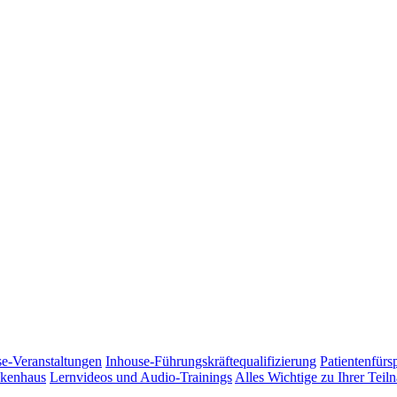
e-Veranstaltungen
Inhouse-Führungskräftequalifizierung
Patientenfürs
nkenhaus
Lernvideos und Audio-Trainings
Alles Wichtige zu Ihrer Tei