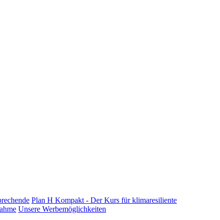
prechende
Plan H Kompakt - Der Kurs für klimaresiliente
lnahme
Unsere Werbemöglichkeiten