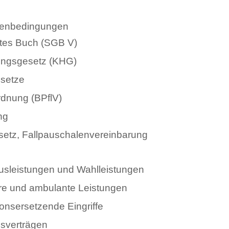
menbedingungen
tes Buch (SGB V)
ungsgesetz (KHG)
setze
dnung (BPflV)
ng
etz, Fallpauschalenvereinbarung
sleistungen und Wahlleistungen
näre und ambulante Leistungen
onsersetzende Eingriffe
gsverträgen