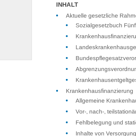
INHALT
Aktuelle gesetzliche Rah
Sozialgesetzbuch Fünf
Krankenhausfinanzier
Landeskrankenhausge
Bundespflegesatzveror
Abgrenzungsverordnu
Krankenhausentgeltges
Krankenhausfinanzierung
Allgemeine Krankenhau
Vor-, nach-, teilstatio
Fehlbelegung und stati
Inhalte von Versorgun