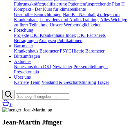
Führungskräftequalifizierung
Patientenfürsprechende
Plan H
Kompakt - Der Kurs für klimaresiliente
Gesundheitseinrichtungen
NapiK - Nachhaltig pflegen im
Krankenhaus
Lernvideos und Audio-Trainings
Alles Wichtige
zu Ihrer Teilnahme
Unsere Werbemöglichkeiten
Forschung
Projekte
DKI Krankenhaus-Index
DKI Factsheets
Befragungen
Analysen
Publikationen
Barometer
Krankenhaus Barometer
PSYCHiatrie Barometer
Blitzumfragen
Aktuelles
Neues aus dem DKI
Newsletter
Pressemitteilungen
Pressekontakt
Über uns
Karriere
Team
Vorstand & Geschäftsführung
Träger
0
Jean-Martin Jünger