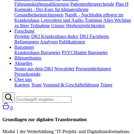
Führungskräftequalifizierung
Patientenfürsprechende
Plan H
Kompakt - Der Kurs für klimaresiliente
Gesundheitseinrichtungen
NapiK - Nachhaltig pflegen im
Krankenhaus
Lernvideos und Audio-Trainings
Alles Wichtige
zu Ihrer Teilnahme
Unsere Werbemöglichkeiten
Forschung
Projekte
DKI Krankenhaus-Index
DKI Factsheets
Befragungen
Analysen
Publikationen
Barometer
Krankenhaus Barometer
PSYCHiatrie Barometer
Blitzumfragen
Aktuelles
Neues aus dem DKI
Newsletter
Pressemitteilungen
Pressekontakt
Über uns
Karriere
Team
Vorstand & Geschäftsführung
Träger
0
Grundlagen zur digitalen Transformation
Modul 1 der Weiterbildung "IT-Projekt- und Digitaltransformations-