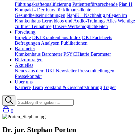
Führungskräftequalifizierung
Patientenfürsprechende
Plan H
Kompakt - Der Kurs für klimaresiliente
Gesundheitseinrichtungen
NapiK - Nachhaltig pflegen im
Krankenhaus
Lernvideos und Audio-Trainings
Alles Wichtige
zu Ihrer Teilnahme
Unsere Werbemöglichkeiten
Forschung
Projekte
DKI Krankenhaus-Index
DKI Factsheets
Befragungen
Analysen
Publikationen
Barometer
Krankenhaus Barometer
PSYCHiatrie Barometer
Blitzumfragen
Aktuelles
Neues aus dem DKI
Newsletter
Pressemitteilungen
Pressekontakt
Über uns
Karriere
Team
Vorstand & Geschäftsführung
Träger
0
Dr. jur. Stephan Porten