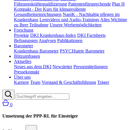
Führungskräftequalifizierung
Patientenfürsprechende
Plan H
Kompakt - Der Kurs für klimaresiliente
Gesundheitseinrichtungen
NapiK - Nachhaltig pflegen im
Krankenhaus
Lernvideos und Audio-Trainings
Alles Wichtige
zu Ihrer Teilnahme
Unsere Werbemöglichkeiten
Forschung
Projekte
DKI Krankenhaus-Index
DKI Factsheets
Befragungen
Analysen
Publikationen
Barometer
Krankenhaus Barometer
PSYCHiatrie Barometer
Blitzumfragen
Aktuelles
Neues aus dem DKI
Newsletter
Pressemitteilungen
Pressekontakt
Über uns
Karriere
Team
Vorstand & Geschäftsführung
Träger
0
Umsetzung der PPP-RL für Einsteiger