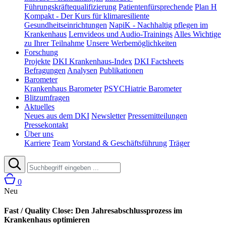
Führungskräftequalifizierung
Patientenfürsprechende
Plan H
Kompakt - Der Kurs für klimaresiliente
Gesundheitseinrichtungen
NapiK - Nachhaltig pflegen im
Krankenhaus
Lernvideos und Audio-Trainings
Alles Wichtige
zu Ihrer Teilnahme
Unsere Werbemöglichkeiten
Forschung
Projekte
DKI Krankenhaus-Index
DKI Factsheets
Befragungen
Analysen
Publikationen
Barometer
Krankenhaus Barometer
PSYCHiatrie Barometer
Blitzumfragen
Aktuelles
Neues aus dem DKI
Newsletter
Pressemitteilungen
Pressekontakt
Über uns
Karriere
Team
Vorstand & Geschäftsführung
Träger
0
Neu
Fast / Quality Close: Den Jahresabschlussprozess im
Krankenhaus optimieren