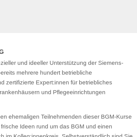
n
NG
nzieller und ideeller Unterstützung der Siemens-
reits mehrere hundert betriebliche
ertifizierte Expert:innen für betriebliches
ankenhäusern und Pflegeeinrichtungen
et den ehemaligen Teilnehmenden dieser BGM-Kurse
, frische Ideen rund um das BGM und einen
 im Kolleg:innenkreis. Selbstverständlich sind Sie