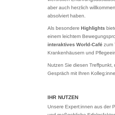
aber auch herzlich willkomme
absolviert haben.
Als besondere
Highlights
bie
einem leichtem Bewegungspro
interaktives World-Café
zum T
Krankenhäusern und Pflegeein
Nutzen Sie diesen Treffpunkt,
Gespräch mit Ihren Kolleg:inn
IHR NUTZEN
Unsere Expert:innen aus der P
und maßgebliche Erfolgsfaktor