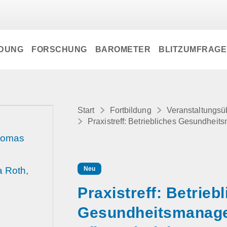
LDUNG
FORSCHUNG
BAROMETER
BLITZUMFRAG
Start
Fortbildung
Veranstaltungsü
Praxistreff: Betriebliches Gesundhei
Thomas
a Roth
,
Neu
Praxistreff: Betrieb
Gesundheitsmanage