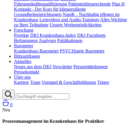
Führungskräftequalifizierung
Patientenfürsprechende
Plan H
Kompakt - Der Kurs für klimaresiliente
Gesundheitseinrichtungen
NapiK - Nachhaltig pflegen im
Krankenhaus
Lernvideos und Audio-Trainings
Alles Wichtige
zu Ihrer Teilnahme
Unsere Werbemöglichkeiten
Forschung
Projekte
DKI Krankenhaus-Index
DKI Factsheets
Befragungen
Analysen
Publikationen
Barometer
Krankenhaus Barometer
PSYCHiatrie Barometer
Blitzumfragen
Aktuelles
Neues aus dem DKI
Newsletter
Pressemitteilungen
Pressekontakt
Über uns
Karriere
Team
Vorstand & Geschäftsführung
Träger
0
Neu
Prozessmanagement im Krankenhaus für Praktiker